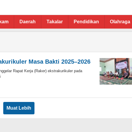
ukam
Daerah
Takalar
Pendidikan
Olahraga
akurikuler Masa Bakti 2025–2026
elar Rapat Kerja (Raker) ekstrakurikuler pada
i
eh
sdar
ki
Muat Lebih