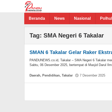
Lewati
ke
konten
Beranda
News
Nasional
Polh
Tag:
SMA Negeri 6 Takalar
SMAN 6 Takalar Gelar Raker Ekstr
PANDUNEWS.co.id, Takalar – SMA Negeri 6 Takalar mengg
Sabtu, 06 Desember 2025, bertempat di Masjid Darul Ilm
ol
Daerah
,
Pendidikan
,
Takalar
7 Desember 2025
Ha
Sik