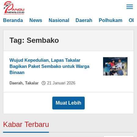
Lewati
ke
konten
Beranda
News
Nasional
Daerah
Polhukam
Ola
Tag:
Sembako
Wujud Kepedulian, Lapas Takalar
Bagikan Paket Sembako untuk Warga
Binaan
oleh
Daerah
,
Takalar
21 Januari 2026
Hasdar
Sikki
Muat Lebih
Kabar Terbaru