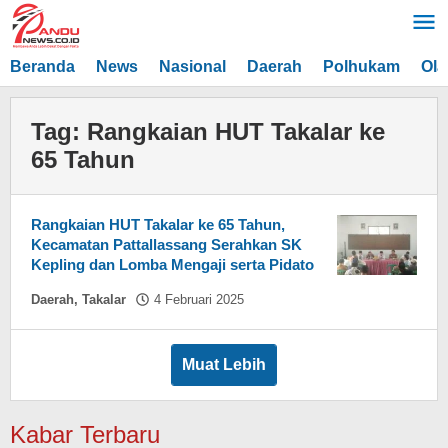
Lewati
ke
konten
Beranda
News
Nasional
Daerah
Polhukam
Ola
Tag:
Rangkaian HUT Takalar ke
65 Tahun
Rangkaian HUT Takalar ke 65 Tahun,
Kecamatan Pattallassang Serahkan SK
Kepling dan Lomba Mengaji serta Pidato
oleh
Daerah
,
Takalar
4 Februari 2025
Asnawin
Aminuddin
Muat Lebih
Kabar Terbaru