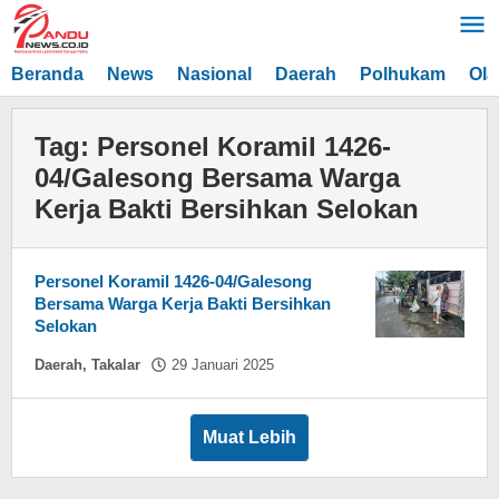
Lewati
ke
konten
Beranda
News
Nasional
Daerah
Polhukam
Ola
Tag:
Personel Koramil 1426-
04/Galesong Bersama Warga
Kerja Bakti Bersihkan Selokan
Personel Koramil 1426-04/Galesong
Bersama Warga Kerja Bakti Bersihkan
Selokan
oleh
Daerah
,
Takalar
29 Januari 2025
Asnawin
Aminuddin
Muat Lebih