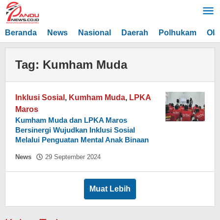
Lewati
ke
konten
Beranda
News
Nasional
Daerah
Polhukam
Ola
Tag:
Kumham Muda
Inklusi Sosial
,
Kumham Muda
,
LPKA
Maros
Kumham Muda dan LPKA Maros
Bersinergi Wujudkan Inklusi Sosial
Melalui Penguatan Mental Anak Binaan
oleh
News
29 September 2024
Hasdar
Sikki
Muat Lebih