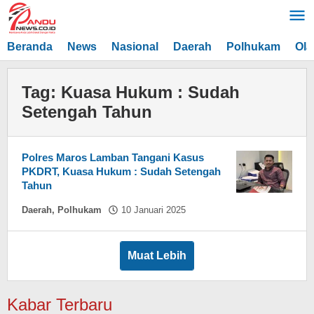
Lewati
ke
konten
Beranda
News
Nasional
Daerah
Polhukam
Ola
Tag:
Kuasa Hukum : Sudah
Setengah Tahun
Polres Maros Lamban Tangani Kasus
PKDRT, Kuasa Hukum : Sudah Setengah
Tahun
oleh
Daerah
,
Polhukam
10 Januari 2025
Asnawin
Aminuddin
Muat Lebih
Kabar Terbaru