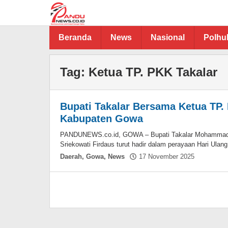
Lewati
ke
konten
Beranda
News
Nasional
Polh
Tag:
Ketua TP. PKK Takalar
Bupati Takalar Bersama Ketua TP.
Kabupaten Gowa
PANDUNEWS.co.id, GOWA – Bupati Takalar Mohammad 
Sriekowati Firdaus turut hadir dalam perayaan Hari Ulang
oleh
Daerah
,
Gowa
,
News
17 November 2025
Hasdar
Sikki