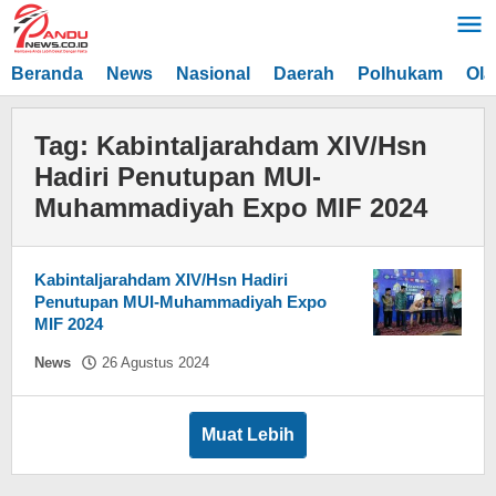
Lewati
ke
konten
Beranda
News
Nasional
Daerah
Polhukam
Ola
Tag:
Kabintaljarahdam XIV/Hsn
Hadiri Penutupan MUI-
Muhammadiyah Expo MIF 2024
Kabintaljarahdam XIV/Hsn Hadiri
Penutupan MUI-Muhammadiyah Expo
MIF 2024
oleh
News
26 Agustus 2024
Asnawin
Aminuddin
Muat Lebih