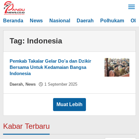
Lewati
ke
konten
Beranda
News
Nasional
Daerah
Polhukam
Ola
Tag:
Indonesia
Pemkab Takalar Gelar Do’a dan Dzikir
Bersama Untuk Kedamaian Bangsa
Indonesia
oleh
Daerah
,
News
1 September 2025
Hasdar
Sikki
Muat Lebih
Kabar Terbaru