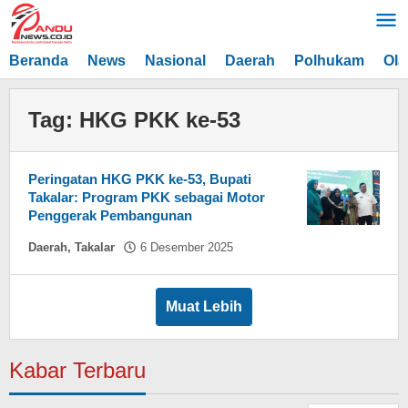
Lewati
ke
konten
Beranda
News
Nasional
Daerah
Polhukam
Ola
Tag:
HKG PKK ke-53
Peringatan HKG PKK ke-53, Bupati
Takalar: Program PKK sebagai Motor
Penggerak Pembangunan
oleh
Daerah
,
Takalar
6 Desember 2025
Hasdar
Sikki
Muat Lebih
Kabar Terbaru