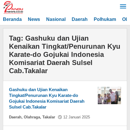
Lewati
ke
konten
Beranda
News
Nasional
Daerah
Polhukam
Ola
Tag:
Gashuku dan Ujian
Kenaikan Tingkat/Penurunan Kyu
Karate-do Gojukai Indonesia
Komisariat Daerah Sulsel
Cab.Takalar
Gashuku dan Ujian Kenaikan
Tingkat/Penurunan Kyu Karate-do
Gojukai Indonesia Komisariat Daerah
Sulsel Cab.Takalar
oleh
Daerah
,
Olahraga
,
Takalar
12 Januari 2025
Asnawin
Aminuddin