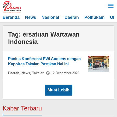
Lewati
ke
konten
Beranda
News
Nasional
Daerah
Polhukam
Ola
Tag:
ersatuan Wartawan
Indonesia
Panitia Konferensi PWI Audiens dengan
Kapolres Takalar, Pastikan Hal Ini
oleh
Daerah
,
News
,
Takalar
12 Desember 2025
Hasdar
Sikki
Muat Lebih
Kabar Terbaru