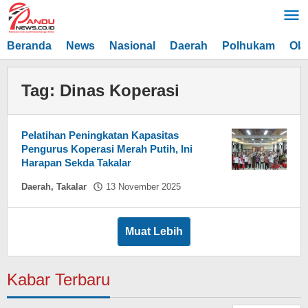
Lewati
ke
konten
Beranda
News
Nasional
Daerah
Polhukam
Ola
Tag:
Dinas Koperasi
Pelatihan Peningkatan Kapasitas
Pengurus Koperasi Merah Putih, Ini
Harapan Sekda Takalar
oleh
Daerah
,
Takalar
13 November 2025
Hasdar
Sikki
Muat Lebih
Kabar Terbaru