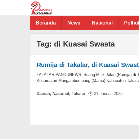
Lewati
ke
konten
Beranda
News
Nasional
Polh
Tag:
di Kuasai Swasta
Rumija di Takalar, di Kuasai Swas
TALALAR,PANDUNEWS–Ruang Milik Jalan (Rumija) di T
Kecamatan Mangarabombang (Marbo) Kabupaten Takalar 
oleh
Daerah
,
Nasional
,
Takalar
31 Januari 2025
Asnaw
Aminu