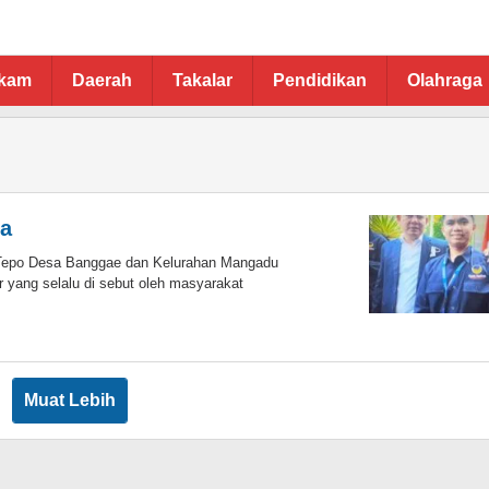
ukam
Daerah
Takalar
Pendidikan
Olahraga
ta
epo Desa Banggae dan Kelurahan Mangadu
yang selalu di sebut oleh masyarakat
in
ddin
Muat Lebih