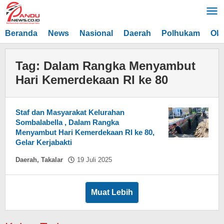
Lewati
ke
konten
Beranda
News
Nasional
Daerah
Polhukam
Ola
Tag:
Dalam Rangka Menyambut
Hari Kemerdekaan RI ke 80
Staf dan Masyarakat Kelurahan
Sombalabella , Dalam Rangka
Menyambut Hari Kemerdekaan RI ke 80,
Gelar Kerjabakti
oleh
Daerah
,
Takalar
19 Juli 2025
Asnawin
Aminuddin
Muat Lebih