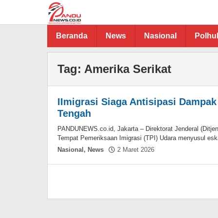
Lewati
ke
konten
Beranda
News
Nasional
Polh
Tag:
Amerika Serikat
IImigrasi Siaga Antisipasi Dampa
Tengah
PANDUNEWS.co.id, Jakarta – Direktorat Jenderal (Ditjen
Tempat Pemeriksaan Imigrasi (TPI) Udara menyusul eskal
oleh
Nasional
,
News
2 Maret 2026
Hasdar
Sikki