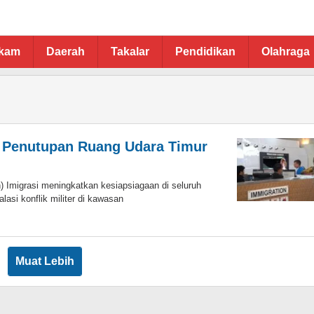
ukam
Daerah
Takalar
Pendidikan
Olahraga
k Penutupan Ruang Udara Timur
) Imigrasi meningkatkan kesiapsiagaan di seluruh
asi konflik militer di kawasan
Muat Lebih