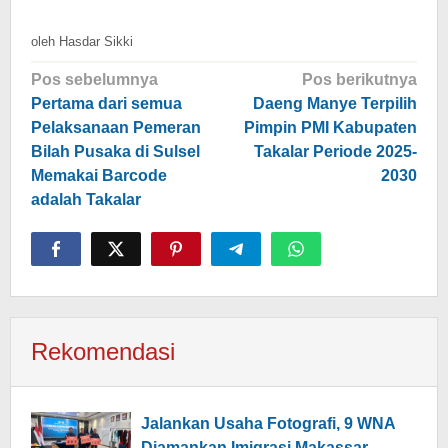
oleh
Hasdar Sikki
Navigasi
Pos sebelumnya
Pos berikutnya
pos
Pertama dari semua
Daeng Manye Terpilih
Pelaksanaan Pemeran
Pimpin PMI Kabupaten
Bilah Pusaka di Sulsel
Takalar Periode 2025-
Memakai Barcode
2030
adalah Takalar
Rekomendasi
Jalankan Usaha Fotografi, 9 WNA
Diamankan Imigrasi Makassar