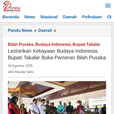
Lewati
ke
konten
Beranda
News
Nasional
Daerah
Polhukam
Ola
Lestarikan
Pandu News
»
Daerah
»
Kekayaan
Budaya
Bilah Pusaka
,
Budaya Indonesia
,
Bupati Takalar
Indonesia,
Lestarikan Kekayaan Budaya Indonesia,
Bupati
Bupati Takalar Buka Pameran Bilah Pusaka
Takalar
oleh
14 Agustus 2025
Buka
Hasdar
oleh
Hasdar Sikki
Pameran
Sikki
Bilah
Pusaka