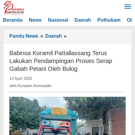
Lewati
ke
konten
Beranda
News
Nasional
Daerah
Polhukam
Ola
Babinsa
Pandu News
»
Daerah
»
Koramil
Pattallassang
Babinsa Koramil Pattallassang Terus
Terus
Lakukan Pendampingan Proses Serap
Lakukan
Gabah Petani Oleh Bulog
Pendampingan
oleh
13 April 2025
Proses
Asnawin
oleh
Asnawin Aminuddin
Serap
Aminuddin
Gabah
Petani
Oleh
Bulog