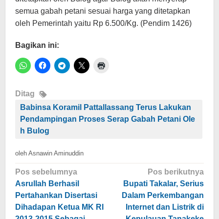
semua gabah petani sesuai harga yang ditetapkan
oleh Pemerintah yaitu Rp 6.500/Kg. (Pendim 1426)
Bagikan ini:
Ditag
Babinsa Koramil Pattallassang Terus Lakukan
Pendampingan Proses Serap Gabah Petani Ole
h Bulog
oleh
Asnawin Aminuddin
Navigasi
Pos sebelumnya
Pos berikutnya
pos
Asrullah Berhasil
Bupati Takalar, Serius
Pertahankan Disertasi
Dalam Perkembangan
Dihadapan Ketua MK RI
Internet dan Listrik di
2013-2015 Sebagai
Kepulauan Tanakeke