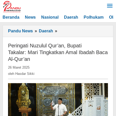
Lewati
ke
konten
Beranda
News
Nasional
Daerah
Polhukam
Ola
Peringati
Pandu News
»
Daerah
»
Nuzulul
Qur'an,
Peringati Nuzulul Qur’an, Bupati
Bupati
Takalar: Mari Tingkatkan Amal Ibadah Baca
Takalar: Mari
Al-Qur’an
Tingkatkan
oleh
26 Maret 2025
Amal
Hasdar
oleh
Hasdar Sikki
Ibadah
Sikki
Baca
Al-
Qur'an