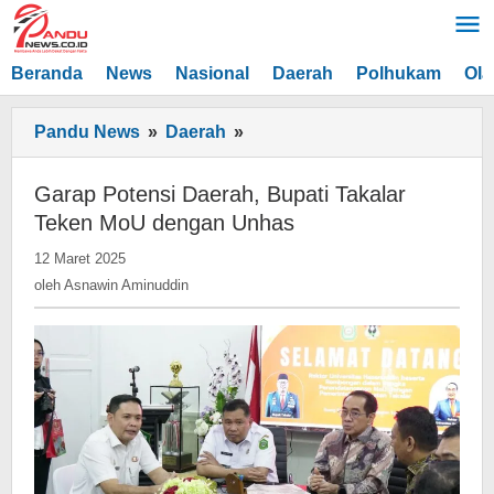
Lewati
ke
konten
Beranda
News
Nasional
Daerah
Polhukam
Ola
Garap
Pandu News
»
Daerah
»
Potensi
Daerah,
Garap Potensi Daerah, Bupati Takalar
Bupati
Teken MoU dengan Unhas
Takalar
oleh
12 Maret 2025
Teken
Asnawin
oleh
Asnawin Aminuddin
MoU
Aminuddin
dengan
Unhas