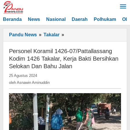
Lewati
ke
konten
Beranda
News
Nasional
Daerah
Polhukam
Ola
Personel
Pandu News
»
Takalar
»
Koramil
1426-
Personel Koramil 1426-07/Pattallassang
07/Pattallassang
Kodim 1426 Takalar, Kerja Bakti Bersihkan
Kodim
Selokan Dan Bahu Jalan
1426
oleh
25 Agustus 2024
Takalar,
Asnawin
oleh
Asnawin Aminuddin
Kerja
Aminuddin
Bakti
Bersihkan
Selokan
Dan
Bahu
Jalan