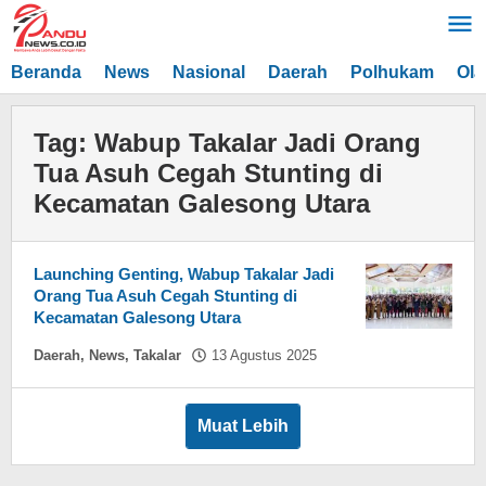
Lewati
ke
konten
Beranda
News
Nasional
Daerah
Polhukam
Ola
Tag:
Wabup Takalar Jadi Orang
Tua Asuh Cegah Stunting di
Kecamatan Galesong Utara
Launching Genting, Wabup Takalar Jadi
Orang Tua Asuh Cegah Stunting di
Kecamatan Galesong Utara
oleh
Daerah
,
News
,
Takalar
13 Agustus 2025
Hasdar
Sikki
Muat Lebih