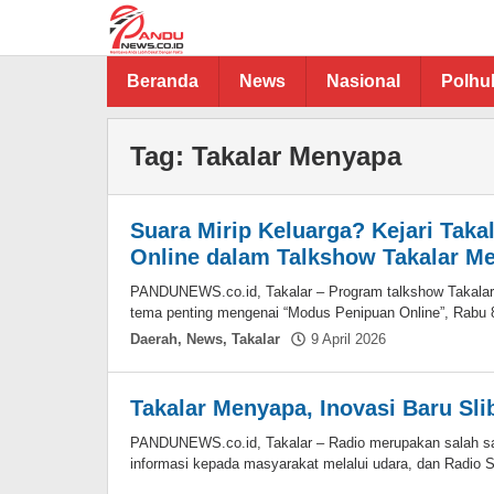
Lewati
ke
konten
Beranda
News
Nasional
Polh
Tag:
Takalar Menyapa
Suara Mirip Keluarga? Kejari Tak
Online dalam Talkshow Takalar M
PANDUNEWS.co.id, Takalar – Program talkshow Takala
tema penting mengenai “Modus Penipuan Online”, Rabu 8 
oleh
Daerah
,
News
,
Takalar
9 April 2026
Hasdar
Sikki
Takalar Menyapa, Inovasi Baru Sl
PANDUNEWS.co.id, Takalar – Radio merupakan salah sa
informasi kepada masyarakat melalui udara, dan Radio 