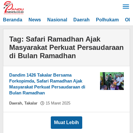
Lewati
ke
konten
Beranda
News
Nasional
Daerah
Polhukam
Ola
Tag:
Safari Ramadhan Ajak
Masyarakat Perkuat Persaudaraan
di Bulan Ramadhan
Dandim 1426 Takalar Bersama
Forkopimda, Safari Ramadhan Ajak
Masyarakat Perkuat Persaudaraan di
Bulan Ramadhan
oleh
Daerah
,
Takalar
15 Maret 2025
Asnawin
Aminuddin
Muat Lebih