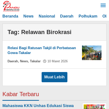
Lewati
ke
konten
Beranda
News
Nasional
Daerah
Polhukam
Ola
Tag:
Relawan Birokrasi
Relasi Bagi Ratusan Takjil di Perbatasan
Gowa-Takalar
oleh
Daerah
,
News
,
Takalar
10 Maret 2026
Hasdar
Sikki
Muat Lebih
Kabar Terbaru
Mahasiswa KKN Unhas Edukasi Siswa