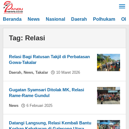
Lewati
ke
konten
Beranda
News
Nasional
Daerah
Polhukam
Ola
Tag:
Relasi
Relasi Bagi Ratusan Takjil di Perbatasan
Gowa-Takalar
oleh
Daerah
,
News
,
Takalar
10 Maret 2026
Hasdar
Sikki
Gugatan Syamsari Ditolak MK, Relasi
Rame-Rame Gundul
oleh
News
6 Februari 2025
Hasdar
Sikki
Datangi Langsung, Relasi Kembali Bantu
Korban Kebakaran di Galesong Utara