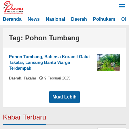
Lewati
ke
konten
Beranda
News
Nasional
Daerah
Polhukam
Ola
Tag:
Pohon Tumbang
Pohon Tumbang, Babinsa Koramil Galut
Takalar, Lansung Bantu Warga
Terdampak
oleh
Daerah
,
Takalar
9 Februari 2025
Asnawin
Aminuddin
Muat Lebih
Kabar Terbaru