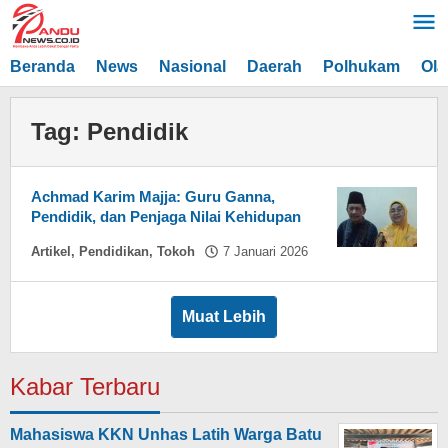
Lewati
ke
konten
Beranda
News
Nasional
Daerah
Polhukam
Ola
Tag:
Pendidik
Achmad Karim Majja: Guru Ganna,
Pendidik, dan Penjaga Nilai Kehidupan
oleh
Artikel
,
Pendidikan
,
Tokoh
7 Januari 2026
Asnawin
Aminuddin
Muat Lebih
Kabar Terbaru
Mahasiswa KKN Unhas Latih Warga Batu