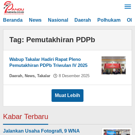
Lewati
ke
konten
Beranda
News
Nasional
Daerah
Polhukam
Ola
Tag:
Pemutakhiran PDPb
Wabup Takalar Hadiri Rapat Pleno
Pemutakhiran PDPb Triwulan IV 2025
oleh
Daerah
,
News
,
Takalar
8 Desember 2025
Hasdar
Sikki
Muat Lebih
Kabar Terbaru
Jalankan Usaha Fotografi, 9 WNA