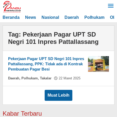
Lewati
ke
konten
Beranda
News
Nasional
Daerah
Polhukam
Ola
Tag:
Pekerjaan Pagar UPT SD
Negri 101 Inpres Pattallassang
Pekerjaan Pagar UPT SD Negri 101 Inpres
Pattallassang, PPK: Tidak ada di Kontrak
Pembuatan Pagar Besi
oleh
Daerah
,
Polhukam
,
Takalar
22 Maret 2025
Asnawin
Aminuddin
Muat Lebih
Kabar Terbaru