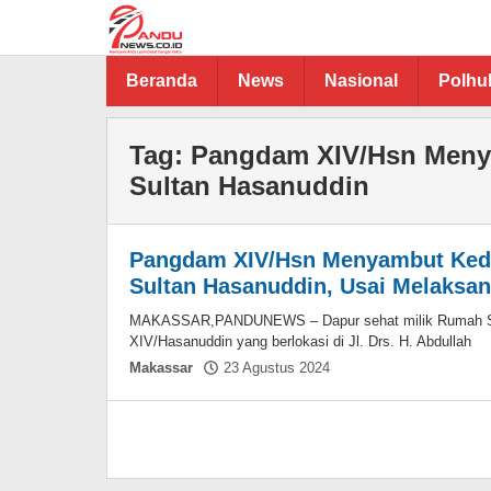
Lewati
ke
konten
Beranda
News
Nasional
Polh
Tag:
Pangdam XIV/Hsn Meny
Sultan Hasanuddin
Pangdam XIV/Hsn Menyambut Ked
Sultan Hasanuddin, Usai Melaksan
MAKASSAR,PANDUNEWS – Dapur sehat milik Rumah Sak
XIV/Hasanuddin yang berlokasi di Jl. Drs. H. Abdullah
oleh
Makassar
23 Agustus 2024
Asnawin
Aminuddin