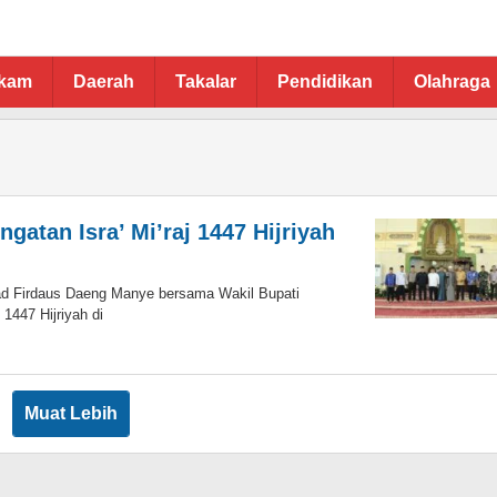
ukam
Daerah
Takalar
Pendidikan
Olahraga
gatan Isra’ Mi’raj 1447 Hijriyah
d Firdaus Daeng Manye bersama Wakil Bupati
 1447 Hijriyah di
Muat Lebih