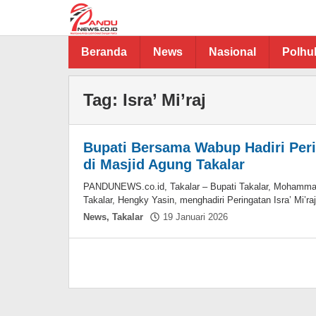
Lewati
ke
konten
Beranda
News
Nasional
Polh
Tag:
Isra’ Mi’raj
Bupati Bersama Wabup Hadiri Perin
di Masjid Agung Takalar
PANDUNEWS.co.id, Takalar – Bupati Takalar, Mohamma
Takalar, Hengky Yasin, menghadiri Peringatan Isra’ Mi’raj
oleh
News
,
Takalar
19 Januari 2026
Hasdar
Sikki