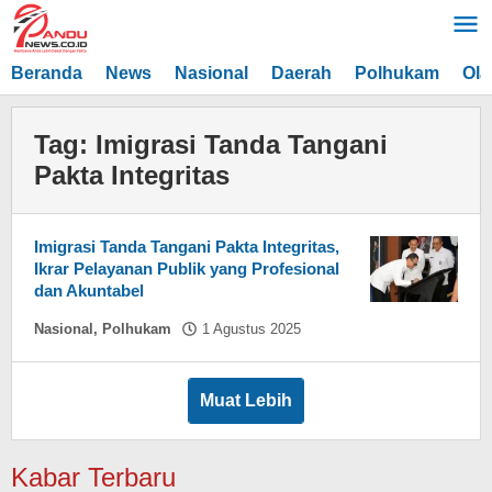
Lewati
ke
konten
Beranda
News
Nasional
Daerah
Polhukam
Ola
Tag:
Imigrasi Tanda Tangani
Pakta Integritas
Imigrasi Tanda Tangani Pakta Integritas,
Ikrar Pelayanan Publik yang Profesional
dan Akuntabel
oleh
Nasional
,
Polhukam
1 Agustus 2025
Asnawin
Aminuddin
Muat Lebih
Kabar Terbaru