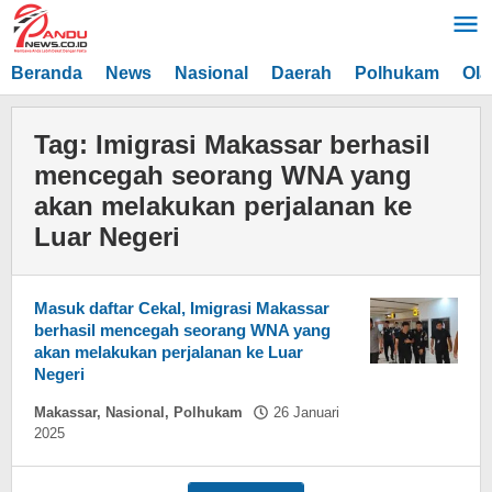
Lewati
ke
konten
Beranda
News
Nasional
Daerah
Polhukam
Ola
Tag:
Imigrasi Makassar berhasil
mencegah seorang WNA yang
akan melakukan perjalanan ke
Luar Negeri
Masuk daftar Cekal, Imigrasi Makassar
berhasil mencegah seorang WNA yang
akan melakukan perjalanan ke Luar
Negeri
Makassar
,
Nasional
,
Polhukam
26 Januari
oleh
2025
Asnawin
Aminuddin