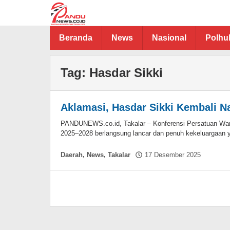
Lewati
ke
konten
Beranda
News
Nasional
Polh
Tag:
Hasdar Sikki
Aklamasi, Hasdar Sikki Kembali N
PANDUNEWS.co.id, Takalar – Konferensi Persatuan Wart
2025–2028 berlangsung lancar dan penuh kekeluargaan ya
oleh
Daerah
,
News
,
Takalar
17 Desember 2025
Hasdar
Sikki