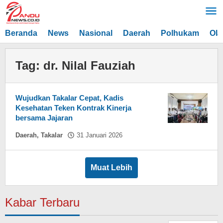
Lewati
ke
konten
Beranda
News
Nasional
Daerah
Polhukam
Ola
Tag:
dr. Nilal Fauziah
Wujudkan Takalar Cepat, Kadis
Kesehatan Teken Kontrak Kinerja
bersama Jajaran
oleh
Daerah
,
Takalar
31 Januari 2026
Hasdar
Sikki
Muat Lebih
Kabar Terbaru