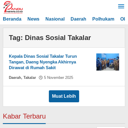
Lewati
ke
konten
Beranda
News
Nasional
Daerah
Polhukam
Ola
Tag:
Dinas Sosial Takalar
Kepala Dinas Sosial Takalar Turun
Tangan, Daeng Nyengka Akhirnya
Dirawat di Rumah Sakit
oleh
Daerah
,
Takalar
5 November 2025
Hasdar
Sikki
Muat Lebih
Kabar Terbaru