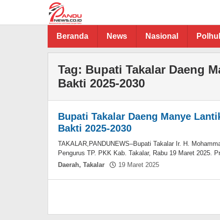
Lewati
ke
konten
Beranda
News
Nasional
Polh
Tag:
Bupati Takalar Daeng M
Bakti 2025-2030
Bupati Takalar Daeng Manye Lanti
Bakti 2025-2030
TAKALAR,PANDUNEWS–Bupati Takalar Ir. H. Mohammad
Pengurus TP. PKK Kab. Takalar, Rabu 19 Maret 2025. P
oleh
Daerah
,
Takalar
19 Maret 2025
Asnawin
Aminuddin