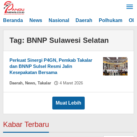
Lewati
ke
konten
Beranda
News
Nasional
Daerah
Polhukam
Ola
Tag:
BNNP Sulawesi Selatan
Perkuat Sinergi P4GN, Pemkab Takalar
dan BNNP Sulsel Resmi Jalin
Kesepakatan Bersama
oleh
Daerah
,
News
,
Takalar
4 Maret 2026
Hasdar
Sikki
Muat Lebih
Kabar Terbaru