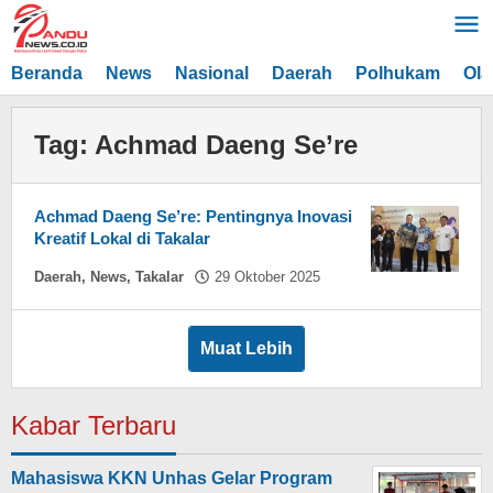
Lewati
ke
konten
Beranda
News
Nasional
Daerah
Polhukam
Ola
Tag:
Achmad Daeng Se’re
Achmad Daeng Se’re: Pentingnya Inovasi
Kreatif Lokal di Takalar
oleh
Daerah
,
News
,
Takalar
29 Oktober 2025
Hasdar
Sikki
Muat Lebih
Kabar Terbaru
Mahasiswa KKN Unhas Gelar Program